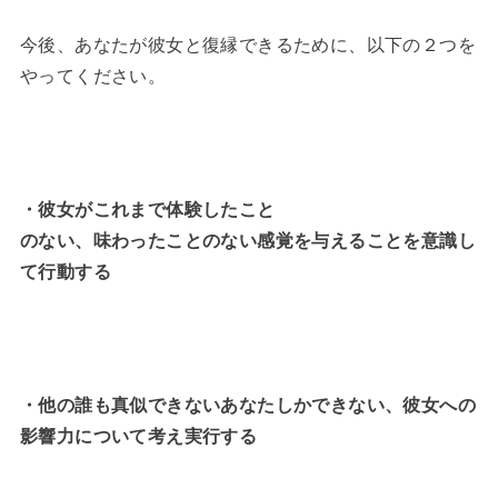
今後、あなたが彼女と復縁できるために、以下の２つを
やってください。
・彼女がこれまで体験したこと
のない、
味わったことのない感覚を与えること
を意識し
て行動する
・他の誰も真似できない
あなたしかできない、
彼女への
影響力について考え実行する