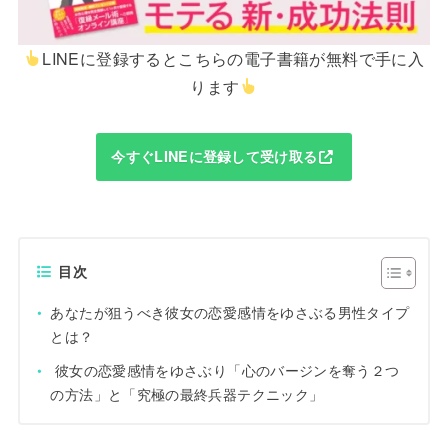
LINEに登録するとこちらの電子書籍が無料で手に入
ります
今すぐLINEに登録して受け取る
目次
あなたが狙うべき彼女の恋愛感情をゆさぶる男性タイプ
とは？
彼女の恋愛感情をゆさぶり「心のバージンを奪う２つ
の方法」と「究極の最終兵器テクニック」