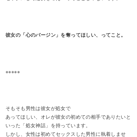
彼女の「心のバージン」を
奪ってほしい、ってこと。
※※※※※
そもそも男性は彼女が処女で
あってほしい、オレが彼女の初めての相手でありたいと
いった「処女神話」を持っています。
しかし、女性は初めてセックスした男性に執着しませ