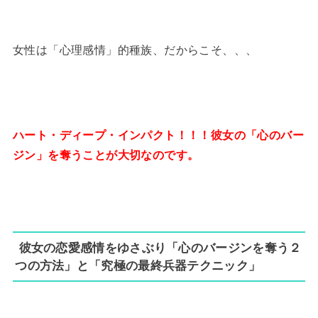
女性は「心理感情」的種族、だからこそ、、、
ハート・ディープ・インパクト！！！
彼女の「心のバー
ジン」を奪うこと
が大切なのです。
彼女の恋愛感情をゆさぶり「心のバージンを奪う２
つの方法」と「究極の最終兵器テクニック」