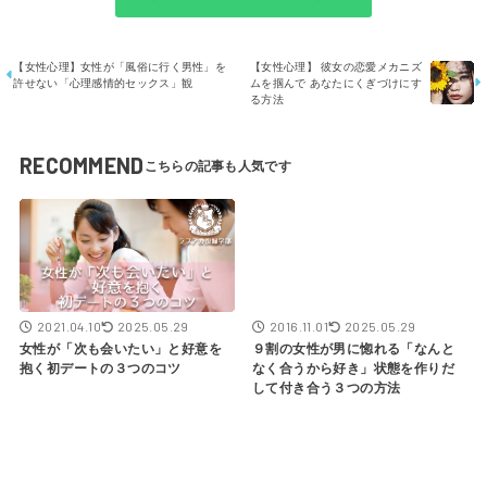
【女性心理】女性が「風俗に行く男性」を
【女性心理】 彼女の恋愛メカニズ
許せない「心理感情的セックス」観
ムを掴んで あなたにくぎづけにす
る方法
RECOMMEND
2021.04.10
2025.05.29
2016.11.01
2025.05.29
女性が「次も会いたい」と好意を
９割の女性が男に惚れる「なんと
抱く初デートの３つのコツ
なく合うから好き」状態を作りだ
して付き合う３つの方法