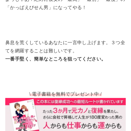
「かっぱえびせん男」になってやる！
鼻息を荒くしているあなたに一言申し上げます。３つ全
てを網羅することは難しいです。
一番手堅く、簡単なところを狙ってください。
\ 電子書籍を無料でプレゼント中 /