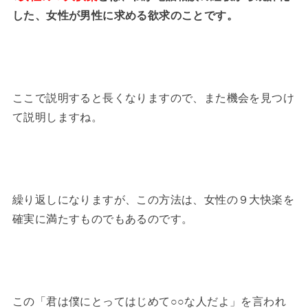
した、
女性が男性に求める欲求のことです。
ここで説明すると長くなりますので、また機会を見つけ
て説明しますね。
繰り返しになりますが、この方法は、女性の９大快楽を
確実に満たすものでもあるのです。
この「君は僕にとってはじめて○○な人だよ」を言われ