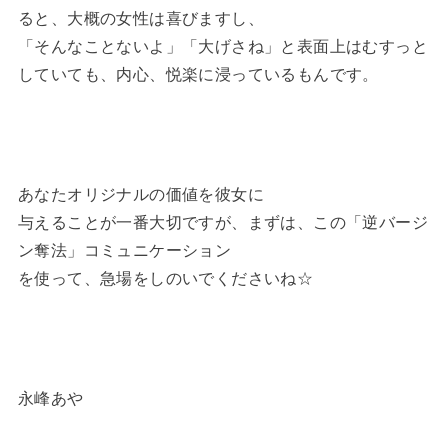
ると、大概の女性は喜びますし、
「そんなことないよ」「大げさね」と表面上はむすっと
していても、内心、悦楽に浸っているもんです。
あなたオリジナルの価値を彼女に
与えることが一番大切ですが、まずは、この「逆バージ
ン奪法」コミュニケーション
を使って、急場をしのいでくださいね☆
永峰あや