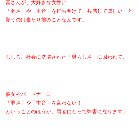
真さんが、大好きな女性に
「弱さ」や「本音」を打ち明けて、共感してほしい！と
願うのは当たり前のことなんです。
むしろ、社会に洗脳された「男らしさ」に囚われて、
彼女やパートナーに
「弱さ」や「本音」を言わない！
ということのほうが、両者にとって弊害になります。