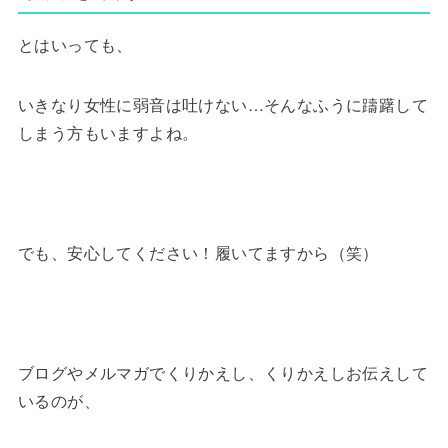
とはいっても、
いきなり女性に弱音は吐けない…そんなふうに躊躇して
しまう方もいますよね。
でも、安心してください！履いてますから（笑）
ブログやメルマガでくりかえし、くりかえしお伝えして
いるのが、