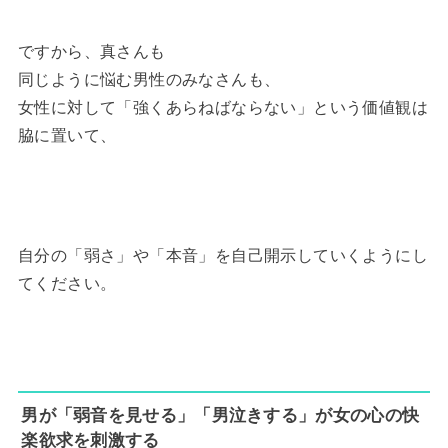
ですから、真さんも
同じように悩む男性のみなさんも、
女性に対して「強くあらねばならない」という価値観は
脇に置いて、
自分の「弱さ」や「本音」を自己開示していくようにし
てください。
男が「弱音を見せる」「男泣きする」が女の心の快
楽欲求を刺激する