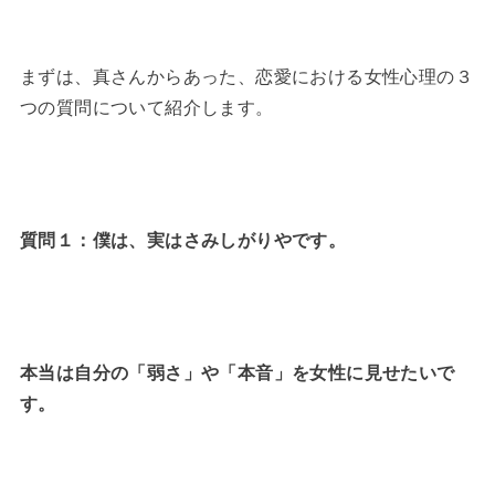
まずは、真さんからあった、恋愛における女性心理の３
つの質問について紹介します。
質問１：僕は、実はさみしがりやです。
本当は自分の「弱さ」や「本音」を女性に見せたいで
す。