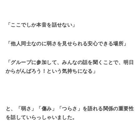
「ここでしか本音を話せない」
「他人同士なのに弱さを見せられる安心できる場所」
「グループに参加して、みんなの話を聞くことで、明日
からがんばろう！という気持ちになる」
と、「弱さ」「傷み」「つらさ」を語れる関係の重要性
を話していらっしゃいました。