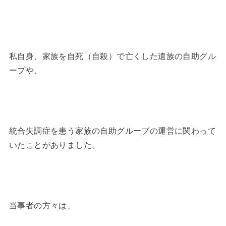
私自身、家族を自死（自殺）で亡くした遺族の自助グル
ープや、
統合失調症を患う家族の自助グループの運営に関わって
いたことがありました。
当事者の方々は、