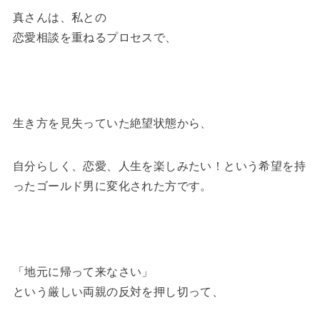
真さんは、私との
恋愛相談を重ねるプロセスで、
生き方を見失っていた絶望状態から、
自分らしく、恋愛、人生を楽しみたい！という希望を持
ったゴールド男に変化された方です。
「地元に帰って来なさい」
という厳しい両親の反対を押し切って、