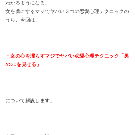
わかるようになる、
女を虜にするマジでヤバい３つの恋愛心理テクニックの
うち、今回は、
・女の心を濡らすマジでヤバい恋愛心理テクニック「男
の○○を見せる」
について解説します。