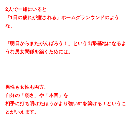
2人で一緒にいると
「1日の疲れが癒される」ホームグランウンドのよう
な、
「明日からまたがんばろう！」という出撃基地になるよ
うな男女関係を築くためには。
男性も女性も両方、
自分の「弱さ」や「本音」を
相手に打ち明けたほうがより強い絆を築ける！というこ
とがいえます。