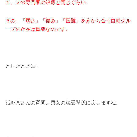
１、２の専門家の治療と同じぐらい、
３の、「弱さ」「傷み」「困難」を分かち合う自助グル
ープの存在は重要なのです。
としたときに。
話を真さんの質問、男女の恋愛関係に戻しますね。