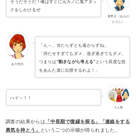
そうだそうだ！俺はすぐに元カノに鬼アタッ
クをしかけるぜ
青野正（あおの
ただし）
「ん～、当たらずとも遠からずね」
「待たせすぎてもダメ、急ぎ過ぎてもダメ。
つまりは
という高度な技
“動きながら考える”
あや先生
をあんた達に伝授するわよ！」
ハイ～！！
３人衆
調査の結果からは
「中長期で復縁を探る」「連絡をする
勇気を持とう」
という二つの示唆が得られました。