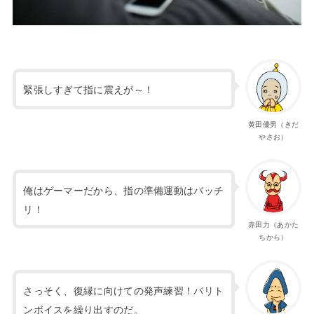
緊張しすぎて指に震えが～！
黄田優男（きだ
やさお）
俺はゲーマーだから、指の準備運動はバッチ
リ！
赤田力（あかた
ちから）
さっそく、復縁に向けての発声練習！バリト
ンボイスを繰り出すのだ。