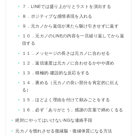
７．LINEでは盛り上がりとラストを演出する
８．ポジティブな感情表現を入れる
９．元カノから返信が来たら駆け引きせずに返す
１０．元カノのLINEの内容を一旦繰り返してから返
信する
１１．メッセージの長さは元カノに合わせる
１２．返信速度は元カノに合わせるかやや遅め
１３．積極的-建設的な反応をする
１４．褒める（元カノの良い部分を肯定的に伝え
る）
１５．ほどよく理由を付けて頼みごとをする
１６．必ず「ありがとう」感謝の言葉で締めくるる
絶対にやってはいけないNGな連絡手段
元カノを惚れさせる復縁脳・復縁体質になる方法