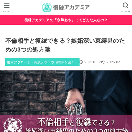
MENU
SEARCH
復縁アカデミアの「永峰あや」ってどんな人なの？
不倫相手と復縁できる？嫉妬深い束縛男のた
めの3つの処方箋
復縁アプローチ・実践ノウハウ（関係を築く）
2021.06.21
2025.03.10