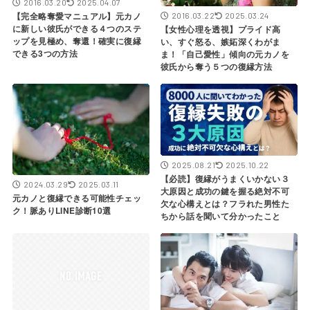
2016.03.20
2025.04.07
【完全略奪愛マニュアル】元カノ
2016.03.22
2025.03.24
に新しい彼氏ができる４つのステ
【女性心理を透視】プライド高
ップを見極め、奪還！確実に復縁
い、すぐ怒る、嫉妬深くわがま
できる3つの方法
ま！「自己愛性」傾向の元カノを
彼氏から奪う５つの復縁方法
2025.08.21
2025.10.22
【必読】復縁がうまくいかない３
2024.03.29
2025.03.11
大原因と成功の鍵を握る絶対不可
元カノと復縁できる可能性チェッ
欠な心構えとは？フラれた男性た
ク！脈ありLINE診断10選
ちから話を聞いて分かったこと