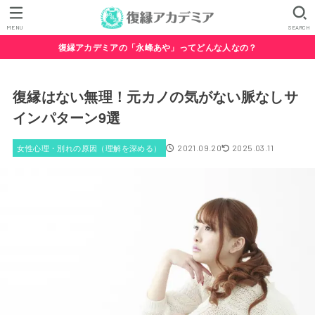
MENU
SEARCH
復縁アカデミアの「永峰あや」ってどんな人なの？
復縁はない無理！元カノの気がない脈なしサ
インパターン9選
女性心理・別れの原因（理解を深める）
2021.09.20
2025.03.11