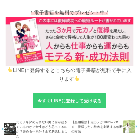
\ 電子書籍を無料でプレゼント中 /
LINEに登録するとこちらの電子書籍が無料で手に入
ります
今すぐLINEに登録して受け取る
元カノを諦められない男に何が起き
【悪用厳禁】元カノが100%ハマ
ているのか？女性はどう思ってるの
る！復縁したい欲求を刺激する禁断
か？諦めるべきか？全て解説しまし
の方法
た