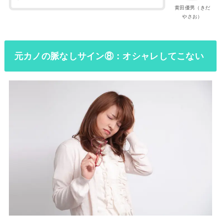
黄田優男（きだ
やさお）
元カノの脈なしサイン⑧：オシャレしてこない