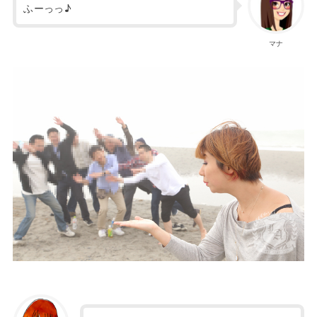
ふーっっ♪
マナ