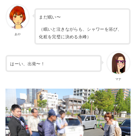
まだ眠い〜
（眠いと泣きながらも、シャワーを浴び、
あや
化粧を完璧に決める永峰）
はーい、出発〜！
マナ