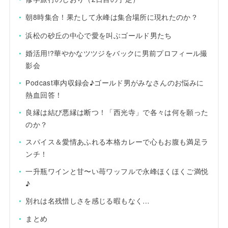
朝8時集合！果たして永峰は集合場所に現れたのか？
浜松の砂丘の中心で愛を叫ぶゴールド男たち
婚活用!?華やかなツツジをバックに男前プロフィール撮
影会
Podcast車内収録会♪ゴールド男がみなさんのお悩みに
熱血回答！
良縁は結び悪縁は断つ！「西光寺」で各々は何を願った
のか？
スパイス＆愛情あふれる本格カレーで心もお腹も満足ラ
ンチ！
一升瓶ワインと甘〜い苺ワッフルで永峰ほくほくご満悦
♪
別れは名残惜しさを感じる暇もなく…
まとめ