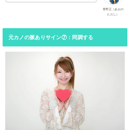
青野正（あおの
ただし）
元カノの脈ありサイン⑦：同調する