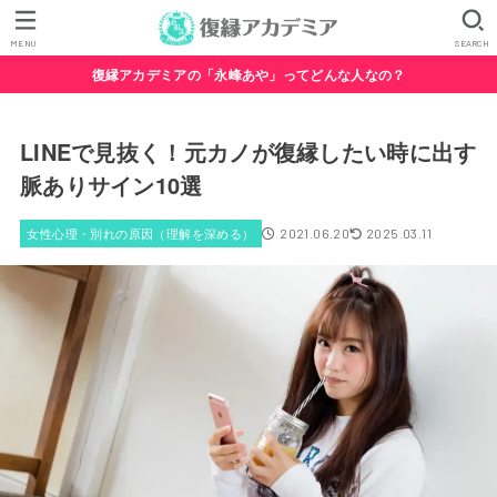
MENU
SEARCH
復縁アカデミアの「永峰あや」ってどんな人なの？
LINEで見抜く！元カノが復縁したい時に出す
脈ありサイン10選
女性心理・別れの原因（理解を深める）
2021.06.20
2025.03.11