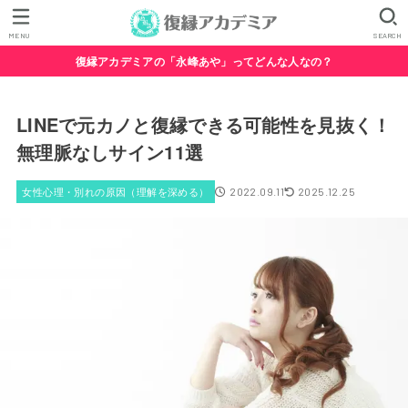
MENU
SEARCH
復縁アカデミアの「永峰あや」ってどんな人なの？
LINEで元カノと復縁できる可能性を見抜く！
無理脈なしサイン11選
女性心理・別れの原因（理解を深める）
2022.09.11
2025.12.25